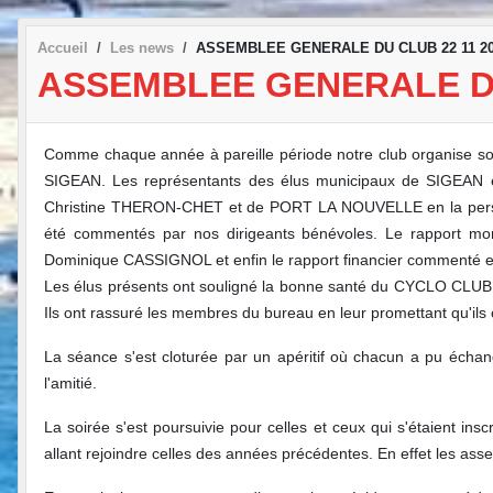
Accueil
Les news
ASSEMBLEE GENERALE DU CLUB 22 11 2
ASSEMBLEE GENERALE DU
Comme chaque année à pareille période notre club organise son 
SIGEAN. Les représentants des élus municipaux de SIGEA
Christine THERON-CHET et de PORT LA NOUVELLE en la person
été commentés par nos dirigeants bénévoles. Le rapport mora
Dominique CASSIGNOL et enfin le rapport financier commenté et 
Les élus présents ont souligné la bonne santé du CYCLO CLUB SI
Ils ont rassuré les membres du bureau en leur promettant qu'ils c
La séance s'est cloturée par un apéritif où chacun a pu échan
l'amitié.
La soirée s'est poursuivie pour celles et ceux qui s'étaient i
allant rejoindre celles des années précédentes. En effet les ass