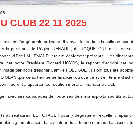
025
 CLUB 22 11 2025
assemblée générale ordinaire. Il y avait foule dans la salle annexe d
N en la personne de Régine RENAULT, de ROQUEFORT en la person
ne d'Eric LALLEMAND étaient également présents. Les différents
l par notre Président Richard HOYOS, le rapport d'activité par not
imagé par notre trésorier Camille FOLLIGUET. Ils ont tous été adopté 
GEAN que ce soit en terme financier ou que ce soit en terme d'activi
ontinueront à apporter leur soutien moral et financier au club.
ger avec ses camarades de route ses derniers exploits sportifs auto
nscrits au restaurant LE POTAGER pour y déguster un excellent repas cl
emblées générales sont le révélateur de la bonne marche des associations