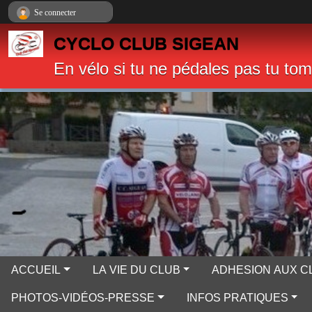
Panneau de gestion des cookies
Se connecter
CYCLO CLUB SIGEAN
En vélo si tu ne pédales pas tu to
ACCUEIL
LA VIE DU CLUB
ADHESION AUX C
PHOTOS-VIDÉOS-PRESSE
INFOS PRATIQUES