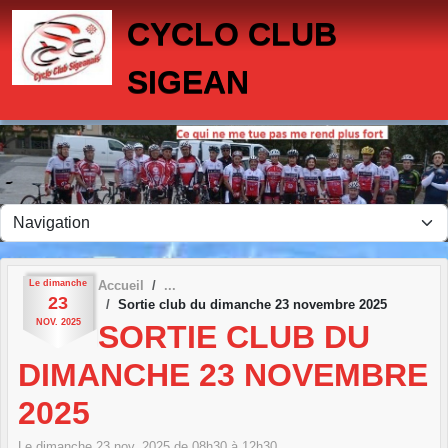
Panneau de gestion des cookies
CYCLO CLUB
SIGEAN
Le
dimanche
Accueil
23
Sortie club du dimanche 23 novembre 2025
NOV.
2025
SORTIE CLUB DU
DIMANCHE 23 NOVEMBRE
2025
Le
dimanche
23
nov.
2025
de 08h30 à 12h30