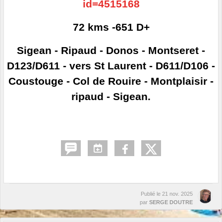
id=4515168
72 kms -651 D+
Sigean - Ripaud - Donos - Montseret -
D123/D611 - vers St Laurent - D611/D106 -
Coustouge - Col de Rouire - Montplaisir -
ripaud - Sigean.
Publié le
21 nov. 2025
par
SERGE DOUTRE