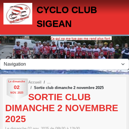
Panneau de gestion des cookies
CYCLO CLUB
SIGEAN
Le
dimanche
Accueil
02
Sortie club dimanche 2 novembre 2025
NOV.
2025
SORTIE CLUB
DIMANCHE 2 NOVEMBRE
2025
Le
dimanche
02
nov.
2025
de 08h30 à 12h30