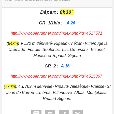
Départ :
8h30'
GR 1/1bis :
A 26
http://www.openrunner.com/index.php?id=4517571
(
84km
) ►520 m dénivelé- Ripaud-Thézan- Villerouge la
Crémade- Ferrals- Boutenac- Luc-Ornaisons- Bizanet-
Montséret-Ripaud- Sigean
GR 2 :
A 16
http://www.openrunner.com/index.php?id=4515367
(
77 km
) 4▲769 m dénivelé- Ripaud-Villesèque- Fraïsse- St
Jean de Barrou- Embres- Villeneuve- Albas- Montplaisir-
Ripaud-Sigean.