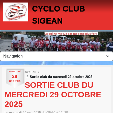
Panneau de gestion des cookies
CYCLO CLUB
SIGEAN
Le
mercredi
Accueil
29
Sortie club du mercredi 29 octobre 2025
OCT.
2025
SORTIE CLUB DU
MERCREDI 29 OCTOBRE
2025
Le
mercredi
29
oct.
2025
de 08h30 à 12h30