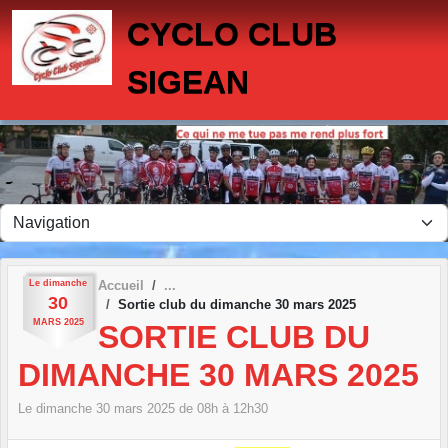
Panneau de gestion des cookies
CYCLO CLUB
SIGEAN
Le
dimanche
Accueil
30
Sortie club du dimanche 30 mars 2025
MARS
2025
SORTIE CLUB DU
DIMANCHE 30 MARS 2025
Le
dimanche
30
mars
2025
de 08h à 12h30