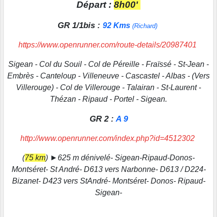
Départ :
8h00'
GR 1/1bis :
92 Kms
(Richard)
https://www.openrunner.com/route-details/20987401
Sigean - Col du Souil - Col de Péreille - Fraïssé - St-Jean -
Embrès - Canteloup - Villeneuve - Cascastel - Albas - (Vers
Villerouge) - Col de Villerouge - Talairan - St-Laurent -
Thézan - Ripaud - Portel - Sigean.
GR 2 :
A 9
http://www.openrunner.com/index.php?id=4512302
(
75 km
) ►625 m dénivelé- Sigean-Ripaud-Donos-
Montséret- St André- D613 vers
Narbonne- D613 / D224-
Bizanet- D423 vers StAndré- Montséret- Donos- Ripaud-
Sigean-