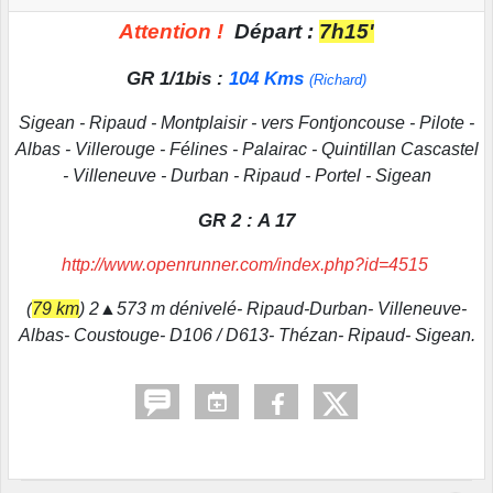
Attention !
Départ :
7h15'
GR 1/1bis :
104 Kms
(Richard)
Sigean - Ripaud - Montplaisir - vers Fontjoncouse - Pilote -
Albas - Villerouge - Félines - Palairac - Quintillan Cascastel
- Villeneuve - Durban - Ripaud - Portel - Sigean
GR 2 : A 17
http://www.openrunner.com/index.php?id=4515
(
79 km
) 2▲573 m dénivelé- Ripaud-Durban- Villeneuve-
Albas- Coustouge- D106 / D613- Thézan- Ripaud- Sigean.