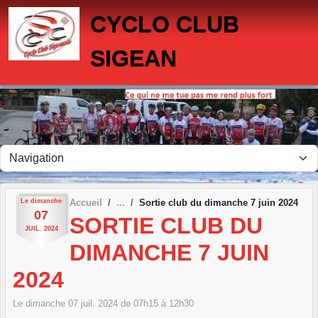
Panneau de gestion des cookies
CYCLO CLUB
SIGEAN
Le
dimanche
Accueil
Sortie club du dimanche 7 juin 2024
07
SORTIE CLUB DU
JUIL.
2024
DIMANCHE 7 JUIN
2024
Le
dimanche
07
juil.
2024
de 07h15 à 12h30