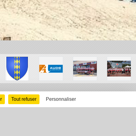
r
Tout refuser
Personnaliser
arte cookies
Gestion des cookies
s légales
Signaler un contenu inapproprié