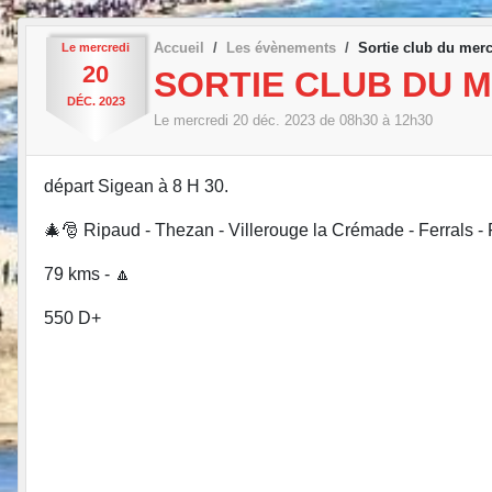
Accueil
Les évènements
Sortie club du mer
Le
mercredi
20
SORTIE CLUB DU M
DÉC.
2023
Le
mercredi
20
déc.
2023
de 08h30 à 12h30
départ Sigean à 8 H 30.
🎄🎅 Ripaud - Thezan - Villerouge la Crémade - Ferrals -
79 kms - 🔼
550 D+