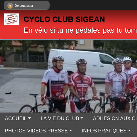
Panneau de gestion des cookies
Se connecter
CYCLO CLUB SIGEAN
En vélo si tu ne pédales pas tu to
ACCUEIL
LA VIE DU CLUB
ADHESION AUX C
PHOTOS-VIDÉOS-PRESSE
INFOS PRATIQUES