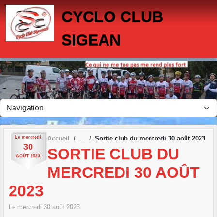
Panneau de gestion des cookies
CYCLO CLUB
SIGEAN
Le
mercredi
Accueil
Sortie club du mercredi 30 août 2023
30
SORTIE CLUB DU
AOÛT
2023
MERCREDI 30 AOÛT
2023
Le
mercredi
30
août
2023