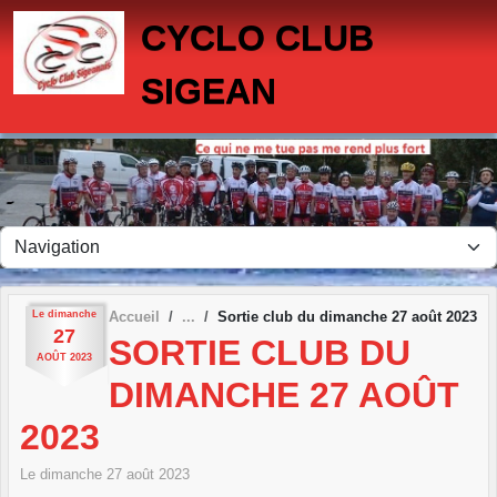
Panneau de gestion des cookies
CYCLO CLUB
SIGEAN
Le
dimanche
Accueil
Sortie club du dimanche 27 août 2023
27
SORTIE CLUB DU
AOÛT
2023
DIMANCHE 27 AOÛT
2023
Le
dimanche
27
août
2023