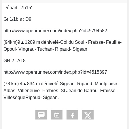
Départ : 7h15'
Gr 1/1bis : D9
http://www.openrunner.com/index.php?id=5794582
(94km)9▲1209 m dénivelé-Col du Souil- Fraïsse- Feuilla-
Opoul- Vingrau- Tuchan- Ripaud- Sigean
GR 2 : A18
http://www.openrunner.com/index.php?id=4515397
(78 km) 4▲834 m dénivelé-Sigean- Ripaud- Montplaisir-
Albas- Villeneuve- Embres- St Jean de Barrou- Fraïsse-
VillesèqueRipaud- Sigean.