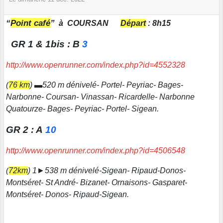
“
Point café
”
à
COURSAN
Départ
: 8h15
GR 1 & 1bis : B
3
http://www.openrunner.com/index.php?id=4552328
(
76 km
) ▬520 m dénivelé- Portel- Peyriac- Bages-
Narbonne- Coursan- Vinassan- Ricardelle- Narbonne
Quatourze- Bages- Peyriac- Portel- Sigean.
GR 2 : A
10
http://www.openrunner.com/index.php?id=4506548
(
72km
) 1►538 m dénivelé-Sigean- Ripaud-Donos-
Montséret- St André- Bizanet- Ornaisons- Gasparet-
Montséret- Donos- Ripaud-Sigean.