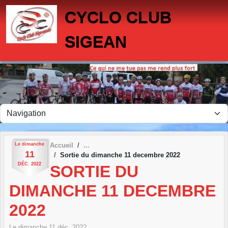
Panneau de gestion des cookies
CYCLO CLUB
SIGEAN
Le
dimanche
Accueil
11
Sortie du dimanche 11 decembre 2022
DÉC.
2022
SORTIE DU
DIMANCHE 11 DECEMBRE
2022
Le
dimanche
11
déc.
2022