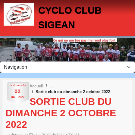
Panneau de gestion des cookies
CYCLO CLUB
SIGEAN
Le
dimanche
Accueil
02
Sortie club du dimanche 2 octobre 2022
OCT.
2022
SORTIE CLUB DU
DIMANCHE 2 OCTOBRE
2022
Le
dimanche
02
oct.
2022
de 08h à 12h30