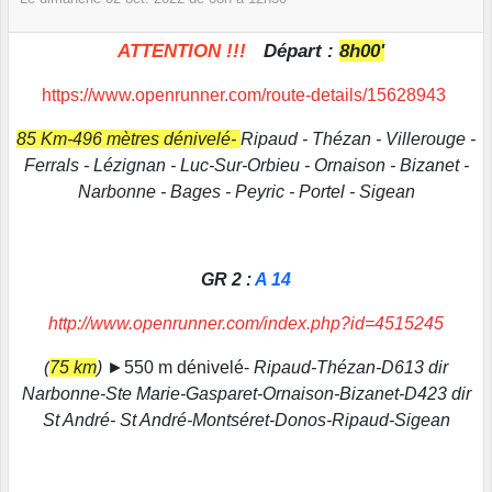
ATTENTION !!!
Départ :
8h00'
https://www.openrunner.com/route-details/15628943
85 Km-496 mètres dénivelé-
Ripaud - Thézan - Villerouge -
Ferrals - Lézignan - Luc-Sur-Orbieu - Ornaison - Bizanet -
Narbonne - Bages - Peyric - Portel - Sigean
GR 2 :
A 14
http://www.openrunner.com/index.php?id=4515245
(
75 km
) ►
550 m dénivelé-
Ripaud-Thézan-D613 dir
Narbonne-Ste Marie-Gasparet-Ornaison-Bizanet-D423 dir
St André- St André-Montséret-Donos-Ripaud-Sigean